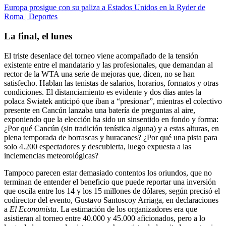
Europa prosigue con su paliza a Estados Unidos en la Ryder de
Roma | Deportes
La final, el lunes
El triste desenlace del torneo viene acompañado de la tensión
existente entre el mandatario y las profesionales, que demandan al
rector de la WTA una serie de mejoras que, dicen, no se han
satisfecho. Hablan las tenistas de salarios, horarios, formatos y otras
condiciones. El distanciamiento es evidente y dos días antes la
polaca Swiatek anticipó que iban a “presionar”, mientras el colectivo
presente en Cancún lanzaba una batería de preguntas al aire,
exponiendo que la elección ha sido un sinsentido en fondo y forma:
¿Por qué Cancún (sin tradición tenística alguna) y a estas alturas, en
plena temporada de borrascas y huracanes? ¿Por qué una pista para
solo 4.200 espectadores y descubierta, luego expuesta a las
inclemencias meteorológicas?
Tampoco parecen estar demasiado contentos los oriundos, que no
terminan de entender el beneficio que puede reportar una inversión
que oscila entre los 14 y los 15 millones de dólares, según precisó el
codirector del evento, Gustavo Santoscoy Arriaga, en declaraciones
a
El Economista
. La estimación de los organizadores era que
asistieran al torneo entre 40.000 y 45.000 aficionados, pero a lo