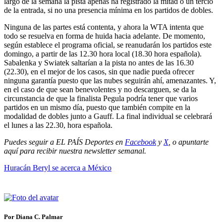
largo de la semana la pista apenas ha registrado la mitad o un tercio
de la entrada, si no una presencia mínima en los partidos de dobles.
Ninguna de las partes está contenta, y ahora la WTA intenta que
todo se resuelva en forma de huida hacia adelante. De momento,
según establece el programa oficial, se reanudarán los partidos este
domingo, a partir de las 12.30 hora local (18.30 hora española).
Sabalenka y Swiatek saltarían a la pista no antes de las 16.30
(22.30), en el mejor de los casos, sin que nadie pueda ofrecer
ninguna garantía puesto que las nubes seguirán ahí, amenazantes. Y,
en el caso de que sean benevolentes y no descarguen, se da la
circunstancia de que la finalista Pegula podría tener que varios
partidos en un mismo día, puesto que también compite en la
modalidad de dobles junto a Gauff. La final individual se celebrará
el lunes a las 22.30, hora española.
Puedes seguir a EL PAÍS Deportes en
Facebook
y
X
, o apuntarte
aquí para recibir
nuestra newsletter semanal
.
Huracán Beryl se acerca a México
Por Diana C. Palmar