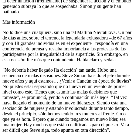
la determinación (irremediable) de suspender la acción y el embudo
generado subraya lo que se sospechaba: Simon y su gente han
patinado.
Más información
No lo dice una cualquiera, sino una tal Martina Navratilova. Un par
de días antes, sobre el terreno, la legendaria exjugadora –de 67 años
y con 18 grandes individuales en el expediente– respondía en una
conferencia de prensa y restaba importancia a las protestas de las
participantes por la irregularidad de la superficie. Sin embargo, en
esta ocasión fue más que contundente. Habla claro y señala.
“No debería haber llegado [la elección] tan tarde. Hubo una
secuencia de malas decisiones. Steve Simon ha sido el jefe durante
nueve años y aquí estamos… ¿Venir a Cancún en época de lluvias?
No puedes estar esperando que no llueva en un evento de primer
nivel como este. Tienes que asumir las malas decisiones que
tomaste”, se pronunció, yendo a continuación más lejos: “Tal vez
haya llegado el momento de un nuevo liderazgo. Siendo esta una
asociación de mujeres y estando involucrada durante tanto tiempo,
desde el principio, sólo hemos tenido tres mujeres al frente. Creo
que ya es hora. Espero que cuando tengamos un nuevo líder, sea
una mujer. Hay muchas que están cualificadas para el puesto. Va a
ser difícil que Steve siga, todo apunta en otra dirección”.