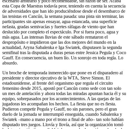
escenario arbitrario y poco recomendable, sin razón de ser. Acaba
esta Copa de Maestras todavía peor, teniendo en cuenta la secuencia
de adversidades que han ido produciéndose desde el desembarco de
las tenistas en Cancún, la semana pasada: una pista sin terminar, las
participantes sin apenas ensayar, agua estancada, una superficie
nefasta, gradas semivacías y fuertes ráfagas de viento que han
deslucido por completo el espectáculo. Por si fuera poco, agua y
más agua. Las intensas lluvias de este sábado remataron el
despropósito e impidieron que las dos mejores del mundo en la
actualidad, Aryna Sabalenka e Iga Swiatek, disputasen la segunda
semifinal tras la disputada a duras penas entre Jessica Pegula y Coco
Gauff. En consecuencia, un buen lío. Un sonrojo en toda regla. Lo
absurdo.
Un broche de temporada inmerecido que pone en el disparadero al
presidente y director ejecutivo de la WTA, Steve Simon. El
estadounidense, al frente del organismo que regula el circuito
femenino desde 2015, apostó por Cancún como sede con tan solo
un mes de antelación y ahora todas las miradas apuntan hacia él y su
equipo, sobrepasados por los acontecimientos. A las quejas de las
jugadoras les acompañan los hechos. La fiesta que no es fiesta.
Pudieron competir Pegula y Gauff, no sin parones, pero el gran
duelo de la jornada se interrumpió enseguida, cuando Sabalenka y
Swiatek –mano a mano por el trono a final de año– tan solo habían
disputado tres juegos. Llovía y llovía, así que la organización tomó