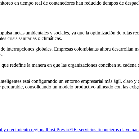
monitoreo en tiempo real de contenedores han reducido tiempos de despa
mpulsa metas ambientales y sociales, ya que la optimización de rutas re
es crisis sanitarias o climáticas.
tes de interrupciones globales. Empresas colombianas ahora desarrollan 
s.
no que redefine la manera en que las organizaciones conciben su cadena
inteligentes está configurando un entorno empresarial más ágil, claro 
r perdurable, consolidando un modelo productivo alineado con las exigen
Post Previo
FIE: servicios financieros clave par