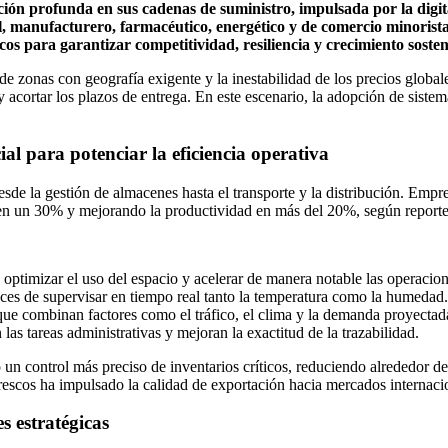
n profunda en sus cadenas de suministro, impulsada por la digital
 manufacturero, farmacéutico, energético y de comercio minorista h
icos para garantizar competitividad, resiliencia y crecimiento sosten
s de zonas con geografía exigente y la inestabilidad de los precios glob
y acortar los plazos de entrega. En este escenario, la adopción de sist
l para potenciar la eficiencia operativa
sde la gestión de almacenes hasta el transporte y la distribución. Emp
n un 30% y mejorando la productividad en más del 20%, según reportes 
optimizar el uso del espacio y acelerar de manera notable las operacio
ces de supervisar en tiempo real tanto la temperatura como la humedad.
ue combinan factores como el tráfico, el clima y la demanda proyectad
las tareas administrativas y mejoran la exactitud de la trazabilidad.
o un control más preciso de inventarios críticos, reduciendo alrededor 
frescos ha impulsado la calidad de exportación hacia mercados internaci
s estratégicas