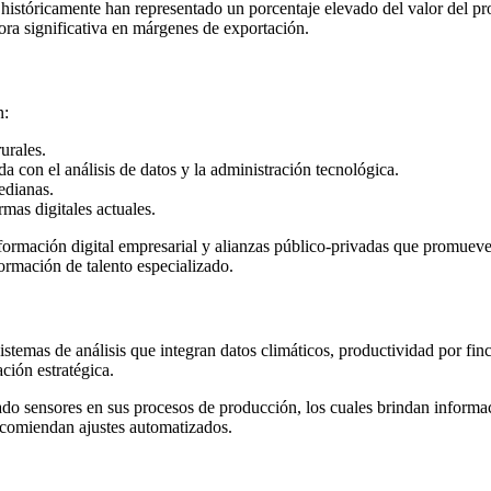
 históricamente han representado un porcentaje elevado del valor del p
ora significativa en márgenes de exportación.
n:
urales.
a con el análisis de datos y la administración tecnológica.
edianas.
mas digitales actuales.
sformación digital empresarial y alianzas público-privadas que promueve
ormación de talento especializado.
stemas de análisis que integran datos climáticos, productividad por finc
ción estratégica.
rado sensores en sus procesos de producción, los cuales brindan inform
recomiendan ajustes automatizados.