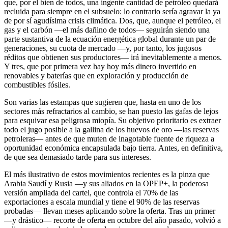
que, por el bien de todos, una ingente cantidad de petróleo quedará
recluida para siempre en el subsuelo: lo contrario sería agravar la ya
de por sí agudísima crisis climática. Dos, que, aunque el petróleo, el
gas y el carbón —el más dañino de todos— seguirán siendo una
parte sustantiva de la ecuación energética global durante un par de
generaciones, su cuota de mercado —y, por tanto, los jugosos
réditos que obtienen sus productores— irá inevitablemente a menos.
Y tres, que por primera vez hay hoy más dinero invertido en
renovables y baterías que en exploración y producción de
combustibles fósiles.
Son varias las estampas que sugieren que, hasta en uno de los
sectores más refractarios al cambio, se han puesto las gafas de lejos
para esquivar esa peligrosa miopía. Su objetivo prioritario es extraer
todo el jugo posible a la gallina de los huevos de oro —las reservas
petroleras— antes de que muten de inagotable fuente de riqueza a
oportunidad económica encapsulada bajo tierra. Antes, en definitiva,
de que sea demasiado tarde para sus intereses.
El más ilustrativo de estos movimientos recientes es la pinza que
Arabia Saudí y Rusia —y sus aliados en la OPEP+, la poderosa
versión ampliada del cartel, que controla el 70% de las
exportaciones a escala mundial y tiene el 90% de las reservas
probadas— llevan meses aplicando sobre la oferta. Tras un primer
—y drástico— recorte de oferta en octubre del año pasado, volvió a