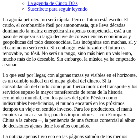
La agenda de Cinco Días
Suscríbete para seguir leyendo
La agonía petrolera no será rápida. Pero el futuro está escrito. El
crudo, el combustible fósil por antonomasia, que lleva décadas
dominando la matriz energética sin apenas competencia, está a un
paso de empezar su largo declive de consecuencias económicas y
geopolíticas del todo desconocidas. Las incógnitas son muchas, sí, y
el camino no será recto. Sin embargo, está trazado: el futuro es
renovable, no fósil. No será un tango, sino más bien un vals lento,
mucho más de lo deseable. Sin embargo, la música ya ha empezado
a sonar.
Lo que está por llegar, con algunas trazas ya visibles en el horizonte,
es un cambio radical en el mapa global del dinero. Si la
consolidación del crudo como gran fuerza motriz del transporte y los
servicios supuso la mayor transferencia de renta de la historia
económica mundial, con los países del golfo Pérsico como
indiscutibles beneficiarios, el mundo encarará en los próximos
tiempos un viaje en sentido inverso. Para los productores, el maná
empieza a tocar a su fin; para los importadores —con Europa y
China a la cabeza—, la penitencia de una factura comercial al albur
de decisiones ajenas tiene los años contados.
La noticia apenas tuvo eco en las páginas salmón de los medios