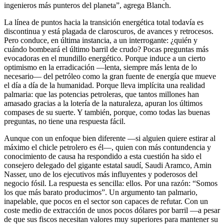
ingenieros más punteros del planeta”, agrega Blanch.
La línea de puntos hacia la transición energética total todavía es
discontinua y está plagada de claroscuros, de avances y retrocesos.
Pero conduce, en última instancia, a un interrogante: ¿quién y
cuándo bombeará el último barril de crudo? Pocas preguntas más
evocadoras en el mundillo energético. Porque induce a un cierto
optimismo en la erradicación —lenta, siempre más lenta de lo
necesario— del petróleo como la gran fuente de energía que mueve
el día a día de la humanidad. Porque lleva implícita una realidad
palmaria: que las potencias petroleras, que tantos millones han
amasado gracias a la lotería de la naturaleza, apuran los últimos
compases de su suerte. Y también, porque, como todas las buenas
preguntas, no tiene una respuesta fácil.
Aunque con un enfoque bien diferente —si alguien quiere estirar al
máximo el chicle petrolero es él—, quien con más contundencia y
conocimiento de causa ha respondido a esta cuestión ha sido el
consejero delegado del gigante estatal saudí, Saudi Aramco, Amin
Nasser, uno de los ejecutivos más influyentes y poderosos del
negocio fósil. La respuesta es sencilla: ellos. Por una razón: “Somos
los que más barato producimos”. Un argumento tan palmario,
inapelable, que pocos en el sector son capaces de refutar. Con un
coste medio de extracción de unos pocos dólares por barril —a pesar
de que sus fiscos necesitan valores muy superiores para mantener su