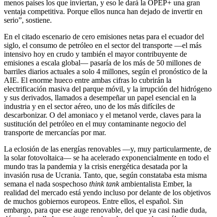
menos países los que inviertan, y eso le dará la OPEP+ una gran
ventaja competitiva. Porque ellos nunca han dejado de invertir en
serio”, sostiene.
En el citado escenario de cero emisiones netas para el ecuador del
siglo, el consumo de petróleo en el sector del transporte —el más
intensivo hoy en crudo y también el mayor contribuyente de
emisiones a escala global— pasaría de los más de 50 millones de
barriles diarios actuales a solo 4 millones, según el pronóstico de la
AIE. El enorme hueco entre ambas cifras lo cubrirán la
electrificación masiva del parque móvil, y la irrupción del hidrógeno
y sus derivados, llamados a desempeñar un papel esencial en la
industria y en el sector aéreo, uno de los más difíciles de
descarbonizar. O del amoniaco y el metanol verde, claves para la
sustitución del petróleo en el muy contaminante negocio del
transporte de mercancías por mar.
La eclosión de las energías renovables —y, muy particularmente, de
la solar fotovoltaica— se ha acelerado exponencialmente en todo el
mundo tras la pandemia y la crisis energética desatada por la
invasión rusa de Ucrania. Tanto, que, según constataba esta misma
semana el nada sospechoso
think tank
ambientalista Ember, la
realidad del mercado está yendo incluso por delante de los objetivos
de muchos gobiernos europeos. Entre ellos, el español. Sin
embargo, para que ese auge renovable, del que ya casi nadie duda,