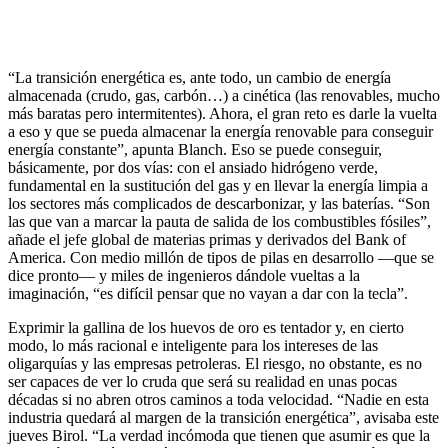
“La transición energética es, ante todo, un cambio de energía
almacenada (crudo, gas, carbón…) a cinética (las renovables, mucho
más baratas pero intermitentes). Ahora, el gran reto es darle la vuelta
a eso y que se pueda almacenar la energía renovable para conseguir
energía constante”, apunta Blanch. Eso se puede conseguir,
básicamente, por dos vías: con el ansiado hidrógeno verde,
fundamental en la sustitución del gas y en llevar la energía limpia a
los sectores más complicados de descarbonizar, y las baterías. “Son
las que van a marcar la pauta de salida de los combustibles fósiles”,
añade el jefe global de materias primas y derivados del Bank of
America. Con medio millón de tipos de pilas en desarrollo —­que se
dice pronto— y miles de ingenieros dándole vueltas a la
imaginación, “es difícil pensar que no vayan a dar con la tecla”.
Exprimir la gallina de los huevos de oro es tentador y, en cierto
modo, lo más racional e inteligente para los intereses de las
oligarquías y las empresas petroleras. El riesgo, no obstante, es no
ser capaces de ver lo cruda que será su realidad en unas pocas
décadas si no abren otros caminos a toda velocidad. “Nadie en esta
industria quedará al margen de la transición energética”, avisaba este
jueves Birol. “La verdad incómoda que tienen que asumir es que la