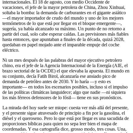
internacionales. El 18 de agosto, con medio Occidente de
vacaciones, el jefe de la mayor petrolera de China, Zhou Xinhuai,
soltaba la bomba: la demanda de carburantes en el gigante asiático
—el mayor importador de crudo del mundo y uno de los mejores
termómetros de lo que está por llegar en el bloque emergente—,
sugería, ya había alcanzado su máximo. Un punto de no retorno a
partir del cual, solo cabe esperar caídas. Las previsiones más fiables
hasta entonces, que apuntaban a finales de la década, quizá 2028,
quedaban en papel mojado ante el imparable empuje del coche
eléctrico.
Ni un mes después de las palabras del mayor ejecutivo petrolero
chino, era el jefe de la Agencia Internacional de la Energía (AIE, el
brazo sectorial de la ­OCDE) el que elevaba la apuesta. El mundo en
su conjunto, decía Fatih Birol, alcanzaría ese ansiado pico de
demanda de petróleo antes de 2030. Y lo haría —y esto es
importante— en todos los escenarios posibles, incluso si el impulso
de las políticas climáticas languidece; algo que nadie —ni siquiera
los más férreos defensores de lo fósil— tiene en sus pronósticos.
La mirada del hoy suele ser miope: cuesta ver más allá del presente,
y el presente sigue atravesado de principio a fin por la gasolina, el
diésel y el queroseno. Pero lo que está por llegar es una sacudida de
proporciones bíblicas para quien no sepa leer bien el mapa de
coordenadas. Y esa cartografía dice, grosso modo, tres cosas. Una,