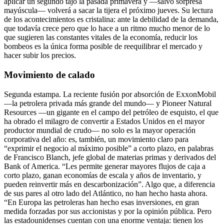
aplicar un segundo tajo la pasada primavera y —salvo sorpresa
mayúscula— volverá a sacar la tijera el próximo jueves. Su lectura
de los acontecimientos es cristalina: ante la debilidad de la demanda,
que todavía crece pero que lo hace a un ritmo mucho menor de lo
que sugieren las constantes vitales de la economía, reducir los
bombeos es la única forma posible de reequilibrar el mercado y
hacer subir los precios.
Movimiento de calado
Segunda estampa. La reciente fusión por absorción de ExxonMobil
—la petrolera privada más grande del mundo— y Pioneer Natural
Resources —un gigante en el campo del petróleo de esquisto, el que
ha obrado el milagro de convertir a Estados Unidos en el mayor
productor mundial de crudo— no solo es la mayor operación
corporativa del año: es, también, un movimiento claro para
“exprimir el negocio al máximo posible” a corto plazo, en palabras
de Francisco Blanch, jefe global de materias primas y derivados del
Bank of America. “Les permite generar mayores flujos de caja a
corto plazo, ganan economías de escala y años de inventario, y
pueden reinvertir más en descarbonización”. Algo que, a diferencia
de sus pares al otro lado del Atlántico, no han hecho hasta ahora.
“En Europa las petroleras han hecho esas inversiones, en gran
medida forzadas por sus accionistas y por la opinión pública. Pero
las estadounidenses cuentan con una enorme ventaja: tienen los