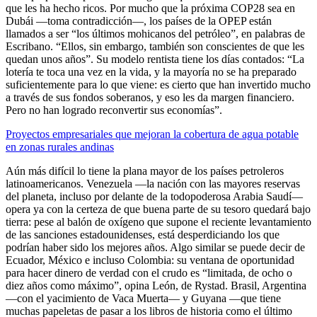
que les ha hecho ricos. Por mucho que la próxima COP28 sea en
Dubái —toma contradicción—, los países de la OPEP están
llamados a ser “los últimos mohicanos del petróleo”, en palabras de
Escribano. “Ellos, sin embargo, también son conscientes de que les
quedan unos años”. Su modelo rentista tiene los días contados: “La
lotería te toca una vez en la vida, y la mayoría no se ha preparado
suficientemente para lo que viene: es cierto que han invertido mucho
a través de sus fondos soberanos, y eso les da margen financiero.
Pero no han logrado reconvertir sus economías”.
Proyectos empresariales que mejoran la cobertura de agua potable
en zonas rurales andinas
Aún más difícil lo tiene la plana mayor de los países petroleros
latinoamericanos. Venezuela —la nación con las mayores reservas
del planeta, incluso por delante de la todopoderosa Arabia Saudí—
opera ya con la certeza de que buena parte de su tesoro quedará bajo
tierra: pese al balón de oxígeno que supone el reciente levantamiento
de las sanciones estadounidenses, está desperdiciando los que
podrían haber sido los mejores años. Algo similar se puede decir de
Ecuador, México e incluso Colombia: su ventana de oportunidad
para hacer dinero de verdad con el crudo es “limitada, de ocho o
diez años como máximo”, opina León, de Rystad. Brasil, Argentina
—con el yacimiento de Vaca Muerta— y Guyana —­que tiene
muchas papeletas de pasar a los libros de historia como el último