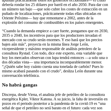
apuntan prácticamente todos los gobiernos occidentales— el crudo
debería rondar los 25 dólares por barril en el año 2050. Para dar con
un número tan bajo —que solo cubre los costes de extracción en un
puñado de localizaciones, prácticamente todas ellas ubicadas en
Oriente Próximo— hay que remontarse a 2002, antes de la
explosión del consumo de combustibles en los países emergentes.
“Cuando la demanda empiece a caer fuerte, pongamos que en 2030,
2035 o 2040, los incentivos para que los productores invadan el
mercado con su crudo serán enormes. Y eso hará que los precios
bajen aún más”, proyecta en la misma línea Jorge León,
vicepresidente y máximo responsable de análisis petrolero de la
consultora Rystad. Con todo, dice este experto, esta variable que
hoy los mercados observan con lupa tendrá entonces —a solo una o
dos décadas vista— una importancia incomparablemente menor.
“¿Quién sabe hoy cuánto cuesta una tonelada de carbón? Pues lo
mismo acabará pasando con el crudo”, desliza León durante una
conversación telefónica.
No habrá gangas
Discrepa, desde Viena, el analista jefe de petróleo de la consultora
energética Kpler, Viktor Katona. A su juicio, la falta de inversión en
pozos en el periodo posterior a la pandemia de la covid-19 es “una
señal de que el petróleo no será barato en el futuro: cada vez son