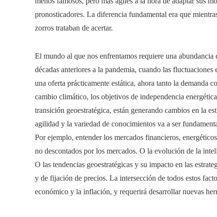
menos famosos, pero más agiles a la hora de adaptar sus mo
pronosticadores. La diferencia fundamental era que mientras 
zorros trataban de acertar.
El mundo al que nos enfrentamos requiere una abundancia de
décadas anteriores a la pandemia, cuando las fluctuaciones
una oferta prácticamente estática, ahora tanto la demanda co
cambio climático, los objetivos de independencia energética
transición geoestratégica, están generando cambios en la es
agilidad y la variedad de conocimientos va a ser fundamental
Por ejemplo, entender los mercados financieros, energéticos
no descontados por los mercados. O la evolución de la intelig
O las tendencias geoestratégicas y su impacto en las estrate
y de fijación de precios. La intersección de todos estos fact
económico y la inflación, y requerirá desarrollar nuevas herr