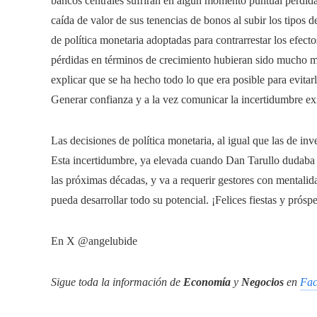
bancos centrales sufrirán en algún momento puntual pérdidas
caída de valor de sus tenencias de bonos al subir los tipos d
de política monetaria adoptadas para contrarrestar los efect
pérdidas en términos de crecimiento hubieran sido mucho m
explicar que se ha hecho todo lo que era posible para evita
Generar confianza y a la vez comunicar la incertidumbre exis
Las decisiones de política monetaria, al igual que las de inv
Esta incertidumbre, ya elevada cuando Dan Tarullo dudaba
las próximas décadas, y va a requerir gestores con mentalida
pueda desarrollar todo su potencial. ¡Felices fiestas y prósp
En X @angelubide
Sigue toda la información de
Economía
y
Negocios
en
Fac