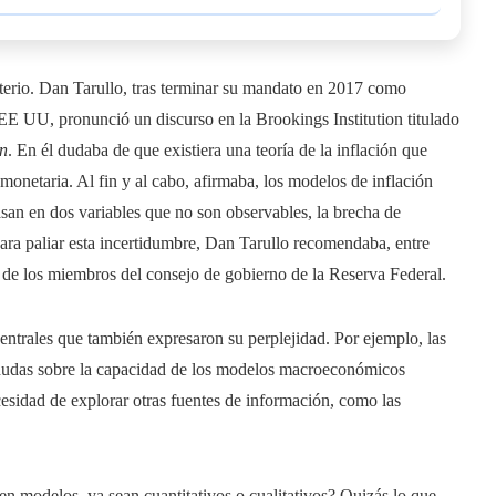
sterio. Dan Tarullo, tras terminar su mandato en 2017 como
EE UU, pronunció un discurso en la Brookings Institution titulado
ón
. En él dudaba de que existiera una teoría de la inflación que
a monetaria. Al fin y al cabo, afirmaba, los modelos de inflación
an en dos variables que no son observables, la brecha de
Para paliar esta incertidumbre, Dan Tarullo recomendaba, entre
a de los miembros del consejo de gobierno de la Reserva Federal.
centrales que también expresaron su perplejidad. Por ejemplo, las
 dudas sobre la capacidad de los modelos macroeconómicos
ecesidad de explorar otras fuentes de información, como las
en modelos, ya sean cuantitativos o cualitativos? Quizás lo que