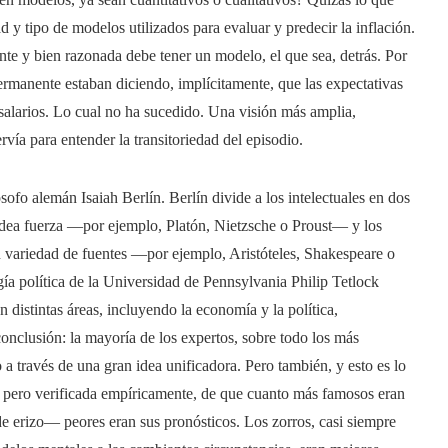
 y tipo de modelos utilizados para evaluar y predecir la inflación.
nte y bien razonada debe tener un modelo, el que sea, detrás. Por
permanente estaban diciendo, implícitamente, que las expectativas
s-salarios. Lo cual no ha sucedido. Una visión más amplia,
rvía para entender la transitoriedad del episodio.
ósofo alemán Isaiah Berlín. Berlín divide a los intelectuales en dos
na idea fuerza —por ejemplo, Platón, Nietzsche o Proust— y los
 variedad de fuentes —por ejemplo, Aristóteles, Shakespeare o
gía política de la Universidad de Pennsylvania Philip Tetlock
distintas áreas, incluyendo la economía y la política,
conclusión: la mayoría de los expertos, sobre todo los más
 través de una gran idea unificadora. Pero también, y esto es lo
iva pero verificada empíricamente, de que cuanto más famosos eran
 de erizo— peores eran sus pronósticos. Los zorros, casi siempre