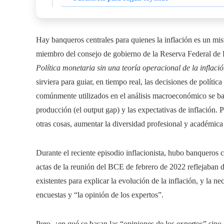
Hay banqueros centrales para quienes la inflación es un mi
miembro del consejo de gobierno de la Reserva Federal de 
Política monetaria sin una teoría operacional de la inflaci
sirviera para guiar, en tiempo real, las decisiones de polític
comúnmente utilizados en el análisis macroeconómico se bas
producción (el output gap) y las expectativas de inflación. 
otras cosas, aumentar la diversidad profesional y académic
Durante el reciente episodio inflacionista, hubo banqueros 
actas de la reunión del BCE de febrero de 2022 reflejaban
existentes para explicar la evolución de la inflación, y la n
encuestas y “la opinión de los expertos”.
Pero, ¿en qué se basan las “opiniones de los expertos” sino 