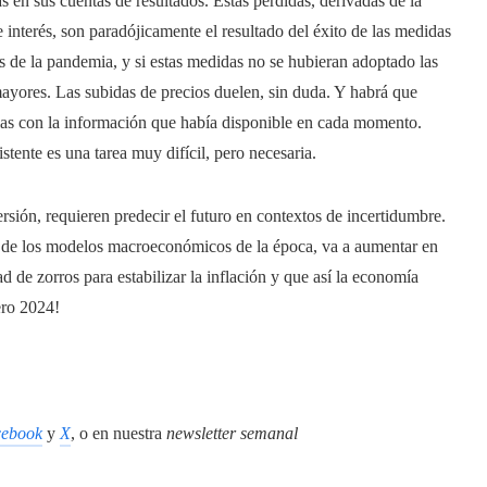
 en sus cuentas de resultados. Estas pérdidas, derivadas de la
e interés, son paradójicamente el resultado del éxito de las medidas
os de la pandemia, y si estas medidas no se hubieran adoptado las
ayores. Las subidas de precios duelen, sin duda. Y habrá que
rlas con la información que había disponible en cada momento.
tente es una tarea muy difícil, pero necesaria.
ersión, requieren predecir el futuro en contextos de incertidumbre.
 de los modelos macroeconómicos de la época, va a aumentar en
d de zorros para estabilizar la inflación y que así la economía
ero 2024!
ebook
y
X
, o en nuestra
newsletter semanal