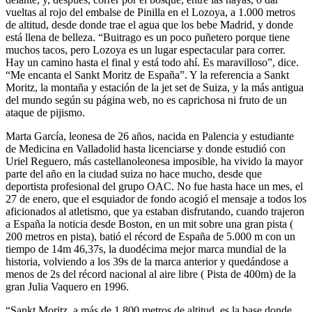
vueltas al rojo del embalse de Pinilla en el Lozoya, a 1.000 metros
de altitud, desde donde trae el agua que los bebe Madrid, y donde
está llena de belleza. “Buitrago es un poco puñetero porque tiene
muchos tacos, pero Lozoya es un lugar espectacular para correr.
Hay un camino hasta el final y está todo ahí. Es maravilloso”, dice.
“Me encanta el Sankt Moritz de España”. Y la referencia a Sankt
Moritz, la montaña y estación de la jet set de Suiza, y la más antigua
del mundo según su página web, no es caprichosa ni fruto de un
ataque de pijismo.
Marta García, leonesa de 26 años, nacida en Palencia y estudiante
de Medicina en Valladolid hasta licenciarse y donde estudió con
Uriel Reguero, más castellanoleonesa imposible, ha vivido la mayor
parte del año en la ciudad suiza no hace mucho, desde que
deportista profesional del grupo OAC. No fue hasta hace un mes, el
27 de enero, que el esquiador de fondo acogió el mensaje a todos los
aficionados al atletismo, que ya estaban disfrutando, cuando trajeron
a España la noticia desde Boston, en un mit sobre una gran pista (
200 metros en pista), batió el récord de España de 5.000 m con un
tiempo de 14m 46,37s, la duodécima mejor marca mundial de la
historia, volviendo a los 39s de la marca anterior y quedándose a
menos de 2s del récord nacional al aire libre ( Pista de 400m) de la
gran Julia Vaquero en 1996.
“Sankt Moritz, a más de 1.800 metros de altitud, es la base donde