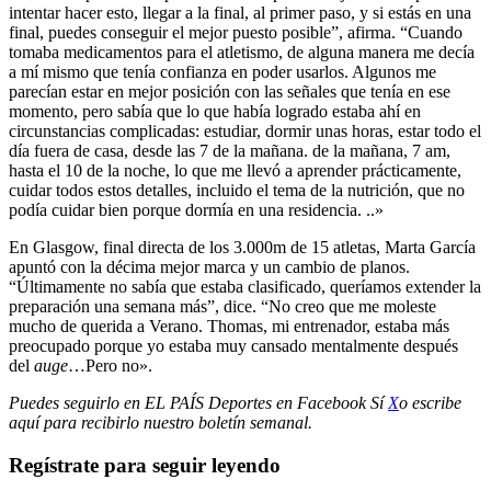
intentar hacer esto, llegar a la final, al primer paso, y si estás en una
final, puedes conseguir el mejor puesto posible”, afirma. “Cuando
tomaba medicamentos para el atletismo, de alguna manera me decía
a mí mismo que tenía confianza en poder usarlos. Algunos me
parecían estar en mejor posición con las señales que tenía en ese
momento, pero sabía que lo que había logrado estaba ahí en
circunstancias complicadas: estudiar, dormir unas horas, estar todo el
día fuera de casa, desde las 7 de la mañana. de la mañana, 7 am,
hasta el 10 de la noche, lo que me llevó a aprender prácticamente,
cuidar todos estos detalles, incluido el tema de la nutrición, que no
podía cuidar bien porque dormía en una residencia. ..»
En Glasgow, final directa de los 3.000m de 15 atletas, Marta García
apuntó con la décima mejor marca y un cambio de planos.
“Últimamente no sabía que estaba clasificado, queríamos extender la
preparación una semana más”, dice. “No creo que me moleste
mucho de querida a Verano. Thomas, mi entrenador, estaba más
preocupado porque yo estaba muy cansado mentalmente después
del
auge
…Pero no».
Puedes seguirlo en EL PAÍS Deportes en
Facebook
Sí
X
o escribe
aquí para recibirlo
nuestro boletín semanal
.
Regístrate para seguir leyendo