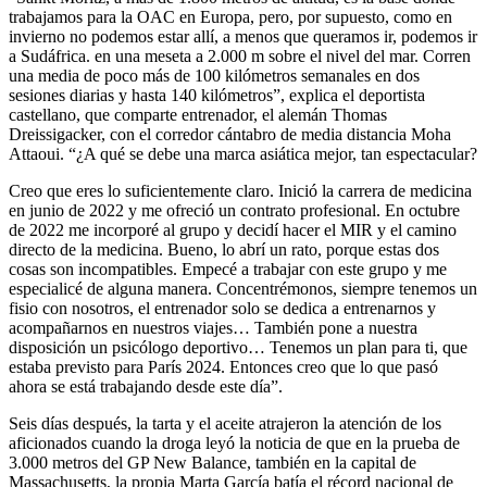
trabajamos para la OAC en Europa, pero, por supuesto, como en
invierno no podemos estar allí, a menos que queramos ir, podemos ir
a Sudáfrica. en una meseta a 2.000 m sobre el nivel del mar. Corren
una media de poco más de 100 kilómetros semanales en dos
sesiones diarias y hasta 140 kilómetros”, explica el deportista
castellano, que comparte entrenador, el alemán Thomas
Dreissigacker, con el corredor cántabro de media distancia Moha
Attaoui. “¿A qué se debe una marca asiática mejor, tan espectacular?
Creo que eres lo suficientemente claro. Inició la carrera de medicina
en junio de 2022 y me ofreció un contrato profesional. En octubre
de 2022 me incorporé al grupo y decidí hacer el MIR y el camino
directo de la medicina. Bueno, lo abrí un rato, porque estas dos
cosas son incompatibles. Empecé a trabajar con este grupo y me
especialicé de alguna manera. Concentrémonos, siempre tenemos un
fisio con nosotros, el entrenador solo se dedica a entrenarnos y
acompañarnos en nuestros viajes… También pone a nuestra
disposición un psicólogo deportivo… Tenemos un plan para ti, que
estaba previsto para París 2024. Entonces creo que lo que pasó
ahora se está trabajando desde este día”.
Seis días después, la tarta y el aceite atrajeron la atención de los
aficionados cuando la droga leyó la noticia de que en la prueba de
3.000 metros del GP New Balance, también en la capital de
Massachusetts, la propia Marta García batía el récord nacional de