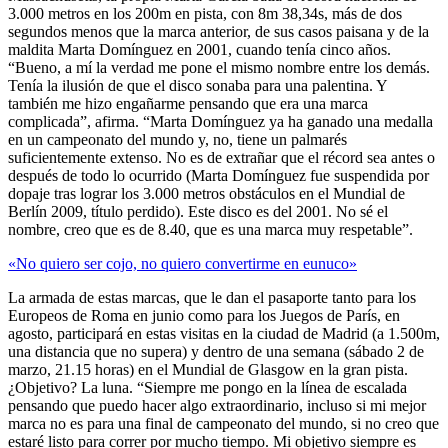
3.000 metros en los 200m en pista, con 8m 38,34s, más de dos
segundos menos que la marca anterior, de sus casos paisana y de la
maldita Marta Domínguez en 2001, cuando tenía cinco años.
“Bueno, a mí la verdad me pone el mismo nombre entre los demás.
Tenía la ilusión de que el disco sonaba para una palentina. Y
también me hizo engañarme pensando que era una marca
complicada”, afirma. “Marta Domínguez ya ha ganado una medalla
en un campeonato del mundo y, no, tiene un palmarés
suficientemente extenso. No es de extrañar que el récord sea antes o
después de todo lo ocurrido (Marta Domínguez fue suspendida por
dopaje tras lograr los 3.000 metros obstáculos en el Mundial de
Berlín 2009, título perdido). Este disco es del 2001. No sé el
nombre, creo que es de 8.40, que es una marca muy respetable”.
«No quiero ser cojo, no quiero convertirme en eunuco»
La armada de estas marcas, que le dan el pasaporte tanto para los
Europeos de Roma en junio como para los Juegos de París, en
agosto, participará en estas visitas en la ciudad de Madrid (a 1.500m,
una distancia que no supera) y dentro de una semana (sábado 2 de
marzo, 21.15 horas) en el Mundial de Glasgow en la gran pista.
¿Objetivo? La luna. “Siempre me pongo en la línea de escalada
pensando que puedo hacer algo extraordinario, incluso si mi mejor
marca no es para una final de campeonato del mundo, si no creo que
estaré listo para correr por mucho tiempo. Mi objetivo siempre es