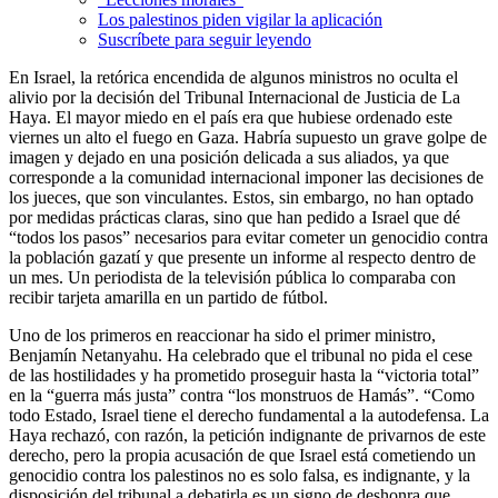
Los palestinos piden vigilar la aplicación
Suscríbete para seguir leyendo
En Israel, la retórica encendida de algunos ministros no oculta el
alivio por la decisión del Tribunal Internacional de Justicia de La
Haya. El mayor miedo en el país era que hubiese ordenado este
viernes un alto el fuego en Gaza. Habría supuesto un grave golpe de
imagen y dejado en una posición delicada a sus aliados, ya que
corresponde a la comunidad internacional imponer las decisiones de
los jueces, que son vinculantes. Estos, sin embargo, no han optado
por medidas prácticas claras, sino que han pedido a Israel que dé
“todos los pasos” necesarios para evitar cometer un genocidio contra
la población gazatí y que presente un informe al respecto dentro de
un mes. Un periodista de la televisión pública lo comparaba con
recibir tarjeta amarilla en un partido de fútbol.
Uno de los primeros en reaccionar ha sido el primer ministro,
Benjamín Netanyahu. Ha celebrado que el tribunal no pida el cese
de las hostilidades y ha prometido proseguir hasta la “victoria total”
en la “guerra más justa” contra “los monstruos de Hamás”. “Como
todo Estado, Israel tiene el derecho fundamental a la autodefensa. La
Haya rechazó, con razón, la petición indignante de privarnos de este
derecho, pero la propia acusación de que Israel está cometiendo un
genocidio contra los palestinos no es solo falsa, es indignante, y la
disposición del tribunal a debatirla es un signo de deshonra que