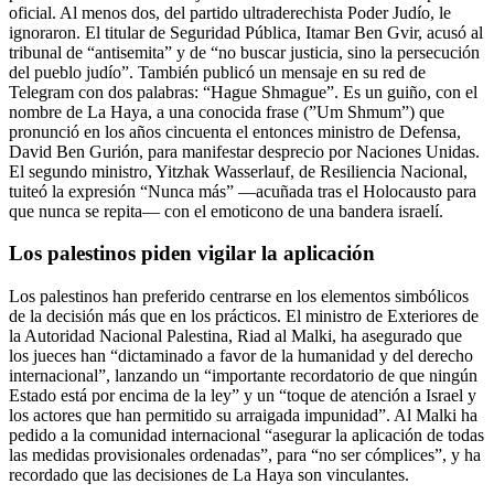
oficial. Al menos dos, del partido ultraderechista Poder Judío, le
ignoraron. El titular de Seguridad Pública, Itamar Ben Gvir, acusó al
tribunal de “antisemita” y de “no buscar justicia, sino la persecución
del pueblo judío”. También publicó un mensaje en su red de
Telegram con dos palabras: “Hague Shmague”. Es un guiño, con el
nombre de La Haya, a una conocida frase (”Um Shmum”) que
pronunció en los años cincuenta el entonces ministro de Defensa,
David Ben Gurión, para manifestar desprecio por Naciones Unidas.
El segundo ministro, Yitzhak Wasserlauf, de Resiliencia Nacional,
tuiteó la expresión “Nunca más” ―acuñada tras el Holocausto para
que nunca se repita― con el emoticono de una bandera israelí.
Los palestinos piden vigilar la aplicación
Los palestinos han preferido centrarse en los elementos simbólicos
de la decisión más que en los prácticos. El ministro de Exteriores de
la Autoridad Nacional Palestina, Riad al Malki, ha asegurado que
los jueces han “dictaminado a favor de la humanidad y del derecho
internacional”, lanzando un “importante recordatorio de que ningún
Estado está por encima de la ley” y un “toque de atención a Israel y
los actores que han permitido su arraigada impunidad”. Al Malki ha
pedido a la comunidad internacional “asegurar la aplicación de todas
las medidas provisionales ordenadas”, para “no ser cómplices”, y ha
recordado que las decisiones de La Haya son vinculantes.