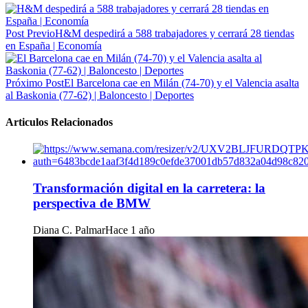
Post Previo
H&M despedirá a 588 trabajadores y cerrará 28 tiendas
en España | Economía
Próximo Post
El Barcelona cae en Milán (74-70) y el Valencia asalta
al Baskonia (77-62) | Baloncesto | Deportes
Articulos Relacionados
Transformación digital en la carretera: la
perspectiva de BMW
Diana C. Palmar
Hace 1 año