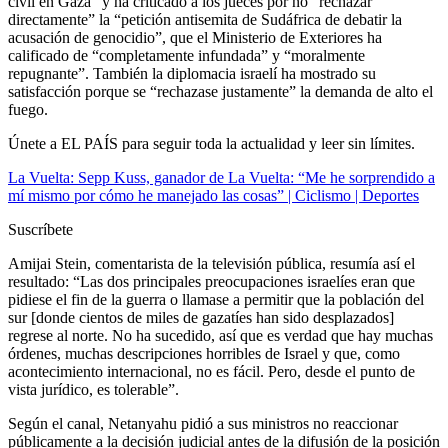
civil en Gaza” y ha criticado a los jueces por no “rechazar
directamente” la “petición antisemita de Sudáfrica de debatir la
acusación de genocidio”, que el Ministerio de Exteriores ha
calificado de “completamente infundada” y “moralmente
repugnante”. También la diplomacia israelí ha mostrado su
satisfacción porque se “rechazase justamente” la demanda de alto el
fuego.
Únete a EL PAÍS para seguir toda la actualidad y leer sin límites.
La Vuelta: Sepp Kuss, ganador de La Vuelta: “Me he sorprendido a
mí mismo por cómo he manejado las cosas” | Ciclismo | Deportes
Suscríbete
Amijai Stein, comentarista de la televisión pública, resumía así el
resultado: “Las dos principales preocupaciones israelíes eran que
pidiese el fin de la guerra o llamase a permitir que la población del
sur [donde cientos de miles de gazatíes han sido desplazados]
regrese al norte. No ha sucedido, así que es verdad que hay muchas
órdenes, muchas descripciones horribles de Israel y que, como
acontecimiento internacional, no es fácil. Pero, desde el punto de
vista jurídico, es tolerable”.
Según el canal, Netanyahu pidió a sus ministros no reaccionar
públicamente a la decisión judicial antes de la difusión de la posición