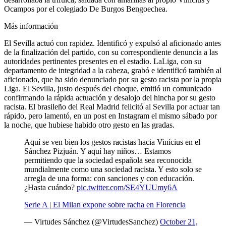
Ocampos por el colegiado De Burgos Bengoechea.
Más información
El Sevilla actuó con rapidez. Identificó y expulsó al aficionado antes
de la finalización del partido, con su correspondiente denuncia a las
autoridades pertinentes presentes en el estadio. LaLiga, con su
departamento de integridad a la cabeza, grabó e identificó también al
aficionado, que ha sido denunciado por su gesto racista por la propia
Liga. El Sevilla, justo después del choque, emitió un comunicado
confirmando la rápida actuación y desalojo del hincha por su gesto
racista. El brasileño del Real Madrid felicitó al Sevilla por actuar tan
rápido, pero lamentó, en un post en Instagram el mismo sábado por
la noche, que hubiese habido otro gesto en las gradas.
Aquí se ven bien los gestos racistas hacia Vinícius en el
Sánchez Pizjuán. Y aquí hay niños… Estamos
permitiendo que la sociedad española sea reconocida
mundialmente como una sociedad racista. Y esto solo se
arregla de una forma: con sanciones y con educación.
¿Hasta cuándo?
pic.twitter.com/SE4YUUmy6A
Serie A | El Milan expone sobre racha en Florencia
— Virtudes Sánchez (@VirtudesSanchez)
October 21,