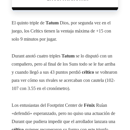
El quinto triple de
Tatum
Dios, por segunda vez en el
juego, los Celtics tienen la ventaja máxima de +15 con
solo 9 minutos por jugar.
Durant anotó cuatro triples
Tatum
se lo disputó con un
compañero, pero al final de los Suns todo se le fue arriba
y cuando llegó a sus 43 puntos perdió
céltico
se voltearon
para ver cómo sus rivales se acercaban con cautela (102-
107 con 3.55 en el cronómetro).
Los entusiastas del Footprint Center de
Fénix
Ruían
«defendió» esperanzado, pero no quiso una actuación de
Durant que pudiera impedir que el arrollador lanzara una
céltico
quienes recuperaron su forma con este triunfo.