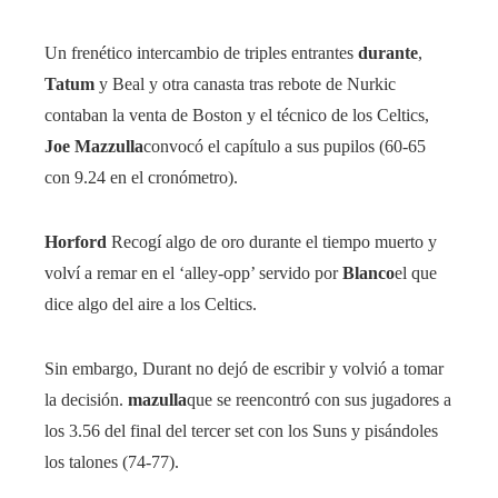
Un frenético intercambio de triples entrantes
durante
,
Tatum
y Beal y otra canasta tras rebote de Nurkic
contaban la venta de Boston y el técnico de los Celtics,
Joe Mazzulla
convocó el capítulo a sus pupilos (60-65
con 9.24 en el cronómetro).
Horford
Recogí algo de oro durante el tiempo muerto y
volví a remar en el ‘alley-opp’ servido por
Blanco
el que
dice algo del aire a los Celtics.
Sin embargo, Durant no dejó de escribir y volvió a tomar
la decisión.
mazulla
que se reencontró con sus jugadores a
los 3.56 del final del tercer set con los Suns y pisándoles
los talones (74-77).