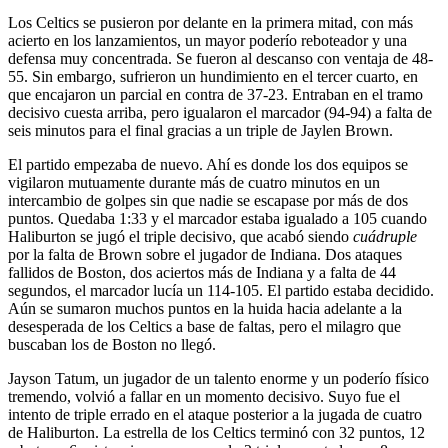
Los Celtics se pusieron por delante en la primera mitad, con más
acierto en los lanzamientos, un mayor poderío reboteador y una
defensa muy concentrada. Se fueron al descanso con ventaja de 48-
55. Sin embargo, sufrieron un hundimiento en el tercer cuarto, en
que encajaron un parcial en contra de 37-23. Entraban en el tramo
decisivo cuesta arriba, pero igualaron el marcador (94-94) a falta de
seis minutos para el final gracias a un triple de Jaylen Brown.
El partido empezaba de nuevo. Ahí es donde los dos equipos se
vigilaron mutuamente durante más de cuatro minutos en un
intercambio de golpes sin que nadie se escapase por más de dos
puntos. Quedaba 1:33 y el marcador estaba igualado a 105 cuando
Haliburton se jugó el triple decisivo, que acabó siendo
cuádruple
por la falta de Brown sobre el jugador de Indiana. Dos ataques
fallidos de Boston, dos aciertos más de Indiana y a falta de 44
segundos, el marcador lucía un 114-105. El partido estaba decidido.
Aún se sumaron muchos puntos en la huida hacia adelante a la
desesperada de los Celtics a base de faltas, pero el milagro que
buscaban los de Boston no llegó.
Jayson Tatum, un jugador de un talento enorme y un poderío físico
tremendo, volvió a fallar en un momento decisivo. Suyo fue el
intento de triple errado en el ataque posterior a la jugada de cuatro
de Haliburton. La estrella de los Celtics terminó con 32 puntos, 12