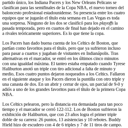
partido único, los Indiana Pacers y los New Orleans Pelicans se
clasifican para las semifinales de la Copa NBA, el nuevo torneo del
baloncesto profesional estadounidense. Su presencia entre los cuatro
equipos que se jugarán el título esta semana en Las Vegas es toda
una sorpresa. Ninguno de los dos se clasificó para los
playoffs
la
pasada temporada, pero en cuartos de final han dejado en el camino
a rivales teóricamente superiores. Es lo que tiene la copa.
Los Pacers han dado buena cuenta de los Celtics de Boston, que
partían como favoritos para el título, pero que ya sufrieron incluso
para pasar a cuartos y jugaban de visitantes en Indianápolis. Tras
alternativas en el marcador, se entró en los últimos cinco minutos
con una igualdad máxima. El tanteo estaba empatado cuando Tyrese
Haliburton anotó un triple con tiro adicional a falta de minuto y
medio, Esos cuatro puntos dejaron noqueados a los Celtics. Fallaron
en el siguiente ataque y los Pacers dieron la puntilla con otro triple y
una canasta de dos. En un abrir y cerrar de ojos, un parcial de 9-0 y
adiós a uno de los grandes favoritos para el título de la primera Copa
NBA.
Los Celtics pelearon, pero la distancia era demasiada para tan poco
tiempo y el marcador se cerró 122-112. Los de Boston sufrieron la
exhibición de Haliburton, que con 23 años logra el primer triple
doble de su carrera: 26 puntos, 13 asistencias y 10 rebotes. Buddy
Hield hizo de escudero con 4 de 6 triples y 7 de 11 tiros de campo.