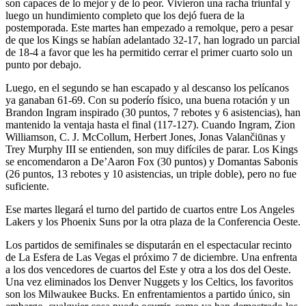
son capaces de lo mejor y de lo peor. Vivieron una racha triunfal y
luego un hundimiento completo que los dejó fuera de la
postemporada. Este martes han empezado a remolque, pero a pesar
de que los Kings se habían adelantado 32-17, han logrado un parcial
de 18-4 a favor que les ha permitido cerrar el primer cuarto solo un
punto por debajo.
Luego, en el segundo se han escapado y al descanso los pelícanos
ya ganaban 61-69. Con su poderío físico, una buena rotación y un
Brandon Ingram inspirado (30 puntos, 7 rebotes y 6 asistencias), han
mantenido la ventaja hasta el final (117-127). Cuando Ingram, Zion
Williamson, C. J. McCollum, Herbert Jones, Jonas Valančiūnas y
Trey Murphy III se entienden, son muy difíciles de parar. Los Kings
se encomendaron a De’Aaron Fox (30 puntos) y Domantas Sabonis
(26 puntos, 13 rebotes y 10 asistencias, un triple doble), pero no fue
suficiente.
Ese martes llegará el turno del partido de cuartos entre Los Angeles
Lakers y los Phoenix Suns por la otra plaza de la Conferencia Oeste.
Los partidos de semifinales se disputarán en el espectacular recinto
de La Esfera de Las Vegas el próximo 7 de diciembre. Una enfrenta
a los dos vencedores de cuartos del Este y otra a los dos del Oeste.
Una vez eliminados los Denver Nuggets y los Celtics, los favoritos
son los Milwaukee Bucks. En enfrentamientos a partido único, sin