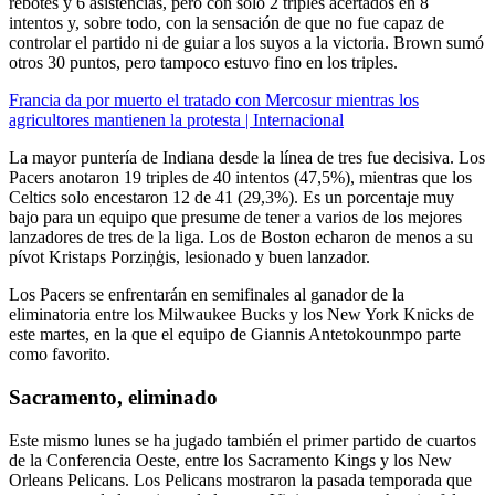
rebotes y 6 asistencias, pero con solo 2 triples acertados en 8
intentos y, sobre todo, con la sensación de que no fue capaz de
controlar el partido ni de guiar a los suyos a la victoria. Brown sumó
otros 30 puntos, pero tampoco estuvo fino en los triples.
Francia da por muerto el tratado con Mercosur mientras los
agricultores mantienen la protesta | Internacional
La mayor puntería de Indiana desde la línea de tres fue decisiva. Los
Pacers anotaron 19 triples de 40 intentos (47,5%), mientras que los
Celtics solo encestaron 12 de 41 (29,3%). Es un porcentaje muy
bajo para un equipo que presume de tener a varios de los mejores
lanzadores de tres de la liga. Los de Boston echaron de menos a su
pívot Kristaps Porziņģis, lesionado y buen lanzador.
Los Pacers se enfrentarán en semifinales al ganador de la
eliminatoria entre los Milwaukee Bucks y los New York Knicks de
este martes, en la que el equipo de Giannis Antetokounmpo parte
como favorito.
Sacramento, eliminado
Este mismo lunes se ha jugado también el primer partido de cuartos
de la Conferencia Oeste, entre los Sacramento Kings y los New
Orleans Pelicans. Los Pelicans mostraron la pasada temporada que