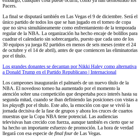
embargo, cualquier cosa puede ocurrir, como ya han demostrado los
Pacers.
La final se disputará también en Las Vegas el 9 de diciembre. Será el
único partido de todos los que se han jugado en el torneo de copa
que no sirva simultáneamente como enfrentamiento de la temporada
regular de la NBA. La organización ha hecho encaje de bolillos para
cuadrar el calendario sin sobrecargarlo, puesto que cada uno de los
30 equipos ya juega 82 partidos en menos de seis meses (entre el 24
de octubre y el 14 de abril), antes de que comiencen las eliminatorias
por el título.
Los grandes donantes se decantan por Nikki Haley como alternativa
a Donald Trump en el Partido Republicano | Internacional
Los campeones inaugurarán el palmarés de un nuevo título de la
NBA. El novedoso torneo ha aumentado por el momento la
atención sobre una competición que despertaba poco interés hasta su
segunda mitad, cuando se iban definiendo las posiciones con vistas a
los
playoffs
por el título. Este año, la emoción con que se vivió la
jornada decisiva de la fase de grupos y ahora los cruces de cuartos
muestras que la Copa NBA tiene potencial. Las audiencias
televisivas han crecido con fuerza, aunque también es cierto que se
ha hecho un importante esfuerzo de promoción. La hora de verdad
llegará con esa especie de
final four
de Las Vegas.