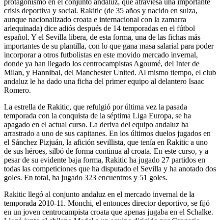
protagonismo en el conjunto andaluz, que atraviesa una importante
crisis deportiva y social. Rakitic (de 35 años y nacido en suiza,
aunque nacionalizado croata e internacional con la zamarra
arlequinada) dice adiós después de 14 temporadas en el fútbol
español. Y el Sevilla libera, de esta forma, una de las fichas más
importantes de su plantilla, con lo que gana masa salarial para poder
incorporar a otros futbolistas en este movido mercado invernal,
donde ya han llegado los centrocampistas Agoumé, del Inter de
Milan, y Hannibal, del Manchester United. Al mismo tiempo, el club
andaluz le ha dado una ficha del primer equipo al delantero Isaac
Romero.
La estrella de Rakitic, que refulgió por última vez la pasada
temporada con la conquista de la séptima Liga Europa, se ha
apagado en el actual curso. La deriva del equipo andaluz ha
arrastrado a uno de sus capitanes. En los últimos duelos jugados en
el Sánchez Pizjuán, la afición sevillista, que tenía en Rakitic a uno
de sus héroes, silbó de forma continua al croata. En este curso, y a
pesar de su evidente baja forma, Rakitic ha jugado 27 partidos en
todas las competiciones que ha disputado el Sevilla y ha anotado dos
goles. En total, ha jugado 323 encuentros y 51 goles.
Rakitic llegó al conjunto andaluz en el mercado invernal de la
temporada 2010-11. Monchi, el entonces director deportivo, se fijó
en un joven centrocampista croata que apenas jugaba en el Schalke.