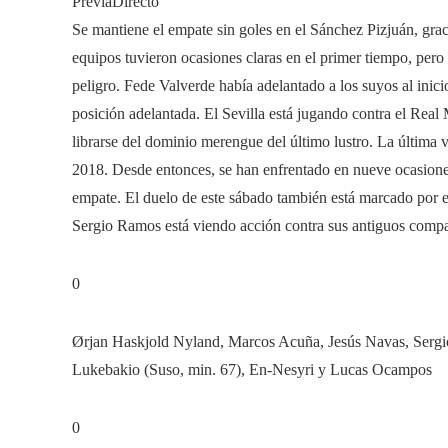
PreviaDirecto
Se mantiene el empate sin goles en el Sánchez Pizjuán, grac
equipos tuvieron ocasiones claras en el primer tiempo, pero 
peligro. Fede Valverde había adelantado a los suyos al inici
posición adelantada. El Sevilla está jugando contra el Real
librarse del dominio merengue del último lustro. La última v
2018. Desde entonces, se han enfrentado en nueve ocasione
empate. El duelo de este sábado también está marcado por 
Sergio Ramos está viendo acción contra sus antiguos comp
0
Ørjan Haskjold Nyland, Marcos Acuña, Jesús Navas, Sergi
Lukebakio (Suso, min. 67), En-Nesyri y Lucas Ocampos
0