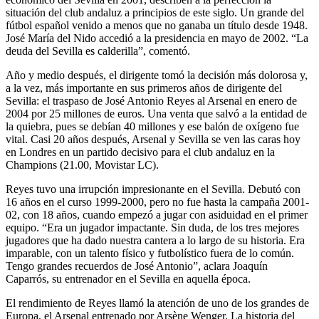
situación del club andaluz a principios de este siglo. Un grande del
fútbol español venido a menos que no ganaba un título desde 1948.
José María del Nido accedió a la presidencia en mayo de 2002. “La
deuda del Sevilla es calderilla”, comentó.
Año y medio después, el dirigente tomó la decisión más dolorosa y,
a la vez, más importante en sus primeros años de dirigente del
Sevilla: el traspaso de José Antonio Reyes al Arsenal en enero de
2004 por 25 millones de euros. Una venta que salvó a la entidad de
la quiebra, pues se debían 40 millones y ese balón de oxígeno fue
vital. Casi 20 años después, Arsenal y Sevilla se ven las caras hoy
en Londres en un partido decisivo para el club andaluz en la
Champions (21.00, Movistar LC).
Reyes tuvo una irrupción impresionante en el Sevilla. Debutó con
16 años en el curso 1999-2000, pero no fue hasta la campaña 2001-
02, con 18 años, cuando empezó a jugar con asiduidad en el primer
equipo. “Era un jugador impactante. Sin duda, de los tres mejores
jugadores que ha dado nuestra cantera a lo largo de su historia. Era
imparable, con un talento físico y futbolístico fuera de lo común.
Tengo grandes recuerdos de José Antonio”, aclara Joaquín
Caparrós, su entrenador en el Sevilla en aquella época.
El rendimiento de Reyes llamó la atención de uno de los grandes de
Europa, el Arsenal entrenado por Arsène Wenger. La historia del