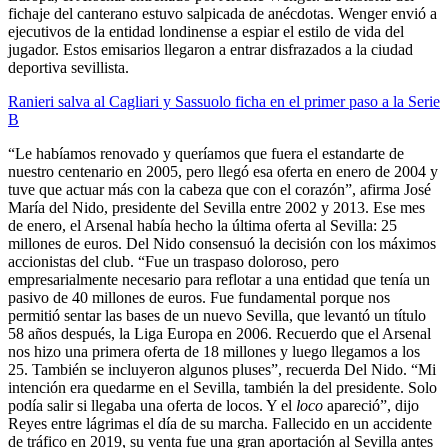
fichaje del canterano estuvo salpicada de anécdotas. Wenger envió a
ejecutivos de la entidad londinense a espiar el estilo de vida del
jugador. Estos emisarios llegaron a entrar disfrazados a la ciudad
deportiva sevillista.
Ranieri salva al Cagliari y Sassuolo ficha en el primer paso a la Serie
B
“Le habíamos renovado y queríamos que fuera el estandarte de
nuestro centenario en 2005, pero llegó esa oferta en enero de 2004 y
tuve que actuar más con la cabeza que con el corazón”, afirma José
María del Nido, presidente del Sevilla entre 2002 y 2013. Ese mes
de enero, el Arsenal había hecho la última oferta al Sevilla: 25
millones de euros. Del Nido consensuó la decisión con los máximos
accionistas del club. “Fue un traspaso doloroso, pero
empresarialmente necesario para reflotar a una entidad que tenía un
pasivo de 40 millones de euros. Fue fundamental porque nos
permitió sentar las bases de un nuevo Sevilla, que levantó un título
58 años después, la Liga Europa en 2006. Recuerdo que el Arsenal
nos hizo una primera oferta de 18 millones y luego llegamos a los
25. También se incluyeron algunos pluses”, recuerda Del Nido. “Mi
intención era quedarme en el Sevilla, también la del presidente. Solo
podía salir si llegaba una oferta de locos. Y el
loco
apareció”, dijo
Reyes entre lágrimas el día de su marcha. Fallecido en un accidente
de tráfico en 2019, su venta fue una gran aportación al Sevilla antes