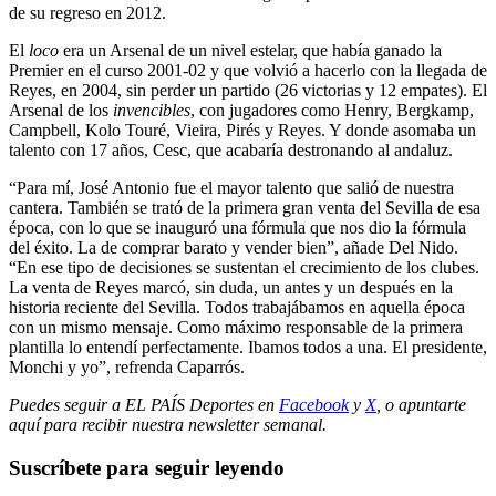
de su regreso en 2012.
El
loco
era un Arsenal de un nivel estelar, que había ganado la
Premier en el curso 2001-02 y que volvió a hacerlo con la llegada de
Reyes, en 2004, sin perder un partido (26 victorias y 12 empates). El
Arsenal de los
invencibles
, con jugadores como Henry, Bergkamp,
Campbell, Kolo Touré, Vieira, Pirés y Reyes. Y donde asomaba un
talento con 17 años, Cesc, que acabaría destronando al andaluz.
“Para mí, José Antonio fue el mayor talento que salió de nuestra
cantera. También se trató de la primera gran venta del Sevilla de esa
época, con lo que se inauguró una fórmula que nos dio la fórmula
del éxito. La de comprar barato y vender bien”, añade Del Nido.
“En ese tipo de decisiones se sustentan el crecimiento de los clubes.
La venta de Reyes marcó, sin duda, un antes y un después en la
historia reciente del Sevilla. Todos trabajábamos en aquella época
con un mismo mensaje. Como máximo responsable de la primera
plantilla lo entendí perfectamente. Ibamos todos a una. El presidente,
Monchi y yo”, refrenda Caparrós.
Puedes seguir a EL PAÍS Deportes en
Facebook
y
X
, o apuntarte
aquí para recibir
nuestra newsletter semanal
.
Suscríbete para seguir leyendo