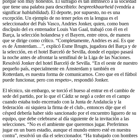
porque son muy honestos. El sufragio es tan intrínseco a la sociedad
que tiene una palabra para describirlo:
bespreekbaarheid
(vendría a
significar
hablabilidad
). El deporte, por supuesto, no es una
excepción. Un ejemplo de no tener pelos en la lengua es el
seleccionador del País Vasco, Andries Jonker, quien, como buen
discípulo del ex entrenador Louis Van Gaal, trabajó con él en el
Barça, la selección holandesa y el Bayern, entre otros, de manera
que se dirige como crítico. “Completamente, Andries es así. Es que
es de Ámsterdam…”, explicó Esme Brugts, jugadora del Barça y de
la selección, en el hotel Barceló de Sevilla, donde el equipo pasará
la noche antes de afrontar la semifinal de la Liga de las Naciones.
Resolvió Jonker del hotel Barceló de Sevilla. “En el oeste de nuestro
pequeño país, especialmente en Ámsterdam y también en
Rotterdam, es nuestra forma de comunicarnos. Creo que en el fútbol
puede funcionar, pero con respeto», respondió Jonker.
El técnico, sin embargo, se torció el hueso al entrar en el cambio de
sede del partido, por lo que el Cádiz se negó a ceder en el campo
cuando estaba todo encerrado con la Junta de Andalucía y la
federación -ni siquiera la firma de el club-, entonces dije que el
césped debería haber sido sancionado por el encuentro liguero de su
equipo, que debe celebrarse al día siguiente de la invitación a las
selecciones. “No es el ambiente que queremos jugar. Preferimos
jugar en un buen estadio, aunque el mundo entero esté en nuestra
contra”, resolvió un día el seleccionador. “Ha trabajado con hombres