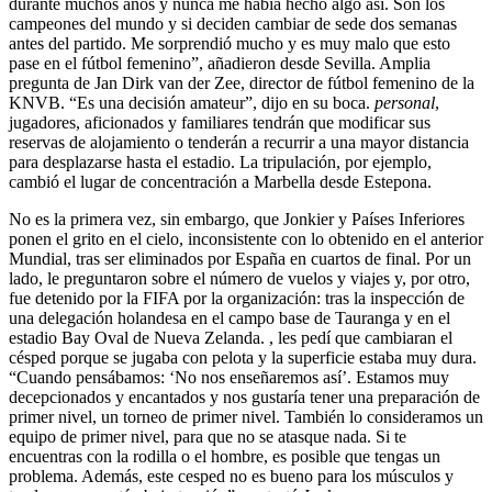
durante muchos años y nunca me había hecho algo así. Son los
campeones del mundo y si deciden cambiar de sede dos semanas
antes del partido. Me sorprendió mucho y es muy malo que esto
pase en el fútbol femenino”, añadieron desde Sevilla. Amplia
pregunta de Jan Dirk van der Zee, director de fútbol femenino de la
KNVB. “Es una decisión amateur”, dijo en su boca.
personal
,
jugadores, aficionados y familiares tendrán que modificar sus
reservas de alojamiento o tenderán a recurrir a una mayor distancia
para desplazarse hasta el estadio. La tripulación, por ejemplo,
cambió el lugar de concentración a Marbella desde Estepona.
No es la primera vez, sin embargo, que Jonkier y Países Inferiores
ponen el grito en el cielo, inconsistente con lo obtenido en el anterior
Mundial, tras ser eliminados por España en cuartos de final. Por un
lado, le preguntaron sobre el número de vuelos y viajes y, por otro,
fue detenido por la FIFA por la organización: tras la inspección de
una delegación holandesa en el campo base de Tauranga y en el
estadio Bay Oval de Nueva Zelanda. , les pedí que cambiaran el
césped porque se jugaba con pelota y la superficie estaba muy dura.
“Cuando pensábamos: ‘No nos enseñaremos así’. Estamos muy
decepcionados y encantados y nos gustaría tener una preparación de
primer nivel, un torneo de primer nivel. También lo consideramos un
equipo de primer nivel, para que no se atasque nada. Si te
encuentras con la rodilla o el hombre, es posible que tengas un
problema. Además, este cesped no es bueno para los músculos y