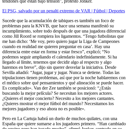
tendones que están bajo tensión”, protestó Jonker.
El PSG, salvado por un penalti extremo de VAR | Fútbol | Deportes
Sucede que la acumulación de tabiques es también un foco de
problemas para la KNVB, que hace una semana manifestó su
incumplimiento, sobre todo después de que una jugadora diferencial
como Jill Roord se rompiera los ligamentos. “Tengo futbolistas que
me han dicho: ‘Me voy, pero quiero jugar la Liga de Campeones
cuando en realidad me quieren preguntar en casa’. Hay una
diferencia entre estar en forma y estar fresco”, explicó; “No
podemos seguir ampliando el calendario indefinidamente. Si ha
llegado al límite, tenemos que decidir algo al respecto y algo
haremos en breve”, dijo sin querer desvelar la iniciativa. Desde
Sevilla añadió: “Jugar, jugar y jugar. Nunca se detiene. Todas las
tripulaciones tienen problemas, así que por la noche hablaremos con
el médico sobre qué pensamientos y qué alineación se puede hacer.
Es complicado». Van der Zee también se posicionó: “¿Estás
buscando la mejor película? Se necesitan los mejores actores.
¿Quieres el mejor concierto? Necesito a los mejores cantantes.
¿Quieres mostrar el mejor fútbol del mundo? Necesitamos los
mejores jugadores y eso ahora no es posible».
Pero en La Cartuja habrá un duelo de muchos quilates, con una
España que quiere sumarse a los jugadores primero. “Han cambiado
de equipo pero han jugado mucho”, afirmó Jonker, centrado en su