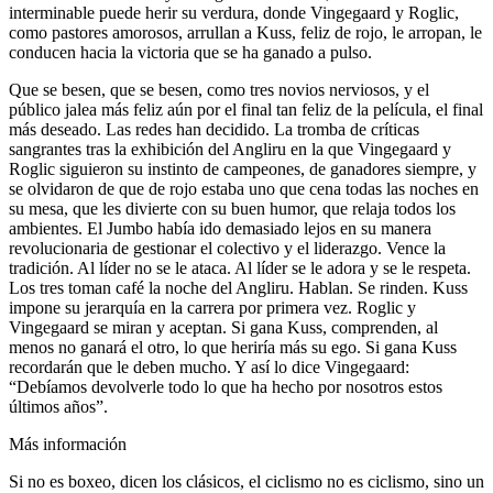
interminable puede herir su verdura, donde Vingegaard y Roglic,
como pastores amorosos, arrullan a Kuss, feliz de rojo, le arropan, le
conducen hacia la victoria que se ha ganado a pulso.
Que se besen, que se besen, como tres novios nerviosos, y el
público jalea más feliz aún por el final tan feliz de la película, el final
más deseado. Las redes han decidido. La tromba de críticas
sangrantes tras la exhibición del Angliru en la que Vingegaard y
Roglic siguieron su instinto de campeones, de ganadores siempre, y
se olvidaron de que de rojo estaba uno que cena todas las noches en
su mesa, que les divierte con su buen humor, que relaja todos los
ambientes. El Jumbo había ido demasiado lejos en su manera
revolucionaria de gestionar el colectivo y el liderazgo. Vence la
tradición. Al líder no se le ataca. Al líder se le adora y se le respeta.
Los tres toman café la noche del Angliru. Hablan. Se rinden. Kuss
impone su jerarquía en la carrera por primera vez. Roglic y
Vingegaard se miran y aceptan. Si gana Kuss, comprenden, al
menos no ganará el otro, lo que heriría más su ego. Si gana Kuss
recordarán que le deben mucho. Y así lo dice Vingegaard:
“Debíamos devolverle todo lo que ha hecho por nosotros estos
últimos años”.
Más información
Si no es boxeo, dicen los clásicos, el ciclismo no es ciclismo, sino un