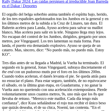
Rally Dakar 2024: Las caídas persiguen al irreductible Joan Barreda
en el Dakar | Deportes
El orgullo del belga soberbio anima también el espíritu bajo, herido,
de los tres españoles apelotonados tras los Jumbos en la general y en
los últimos metros de la subida a la Cruz de Linares, tan dura. El
Bahrein acelera para Landa, Ayuso acelera para salvar su maillot
blanco, Mas acelera para salir en la tele. Ninguno llega muy lejos.
No escapan del control de los Jumbos, dirigidos, gregario por unos
metros, por Vingegaard. Los tres lamentan su mala forma. Para
landa, el puerto era demasiado explosivo. Ayuso se queja de un
catarro. Mas, sincero, dice: “No puedo más, no puedo más. Estoy
KO”.
Tres días antes de su llegada a Madrid, la Vuelta ha terminado. El
segundo en la general, Jonas Vingegaard, subraya discretamente el
the end
con un pudoroso mutis por el foro en los últimos 200m.
Cuando todos aceleran, el danés levanta el pie. Se queda atrás para
no ensuciar el plano. Para estar seguro, también, de no equivocarse
el sábado, en la última gran etapa, en Guadarrama, y no ganar la
Vuelta aun no queriendo con una aceleración extemporánea. Pierde
voluntariamente unos cuantos metros, 9s, uno más que los 8s que
llevaba de retraso. “Merezco este maillot. Cada día tengo más
confianza”, dice Kuss señalándose el rojo tras recibir el único beso
que quizás deseaba, el de su chica, Noemí, tan contenta. “En el