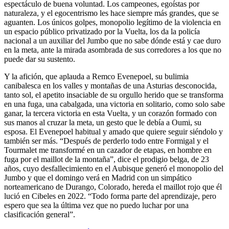
espectáculo de buena voluntad. Los campeones, egoístas por
naturaleza, y el egocentrismo les hace siempre más grandes, que se
aguanten. Los únicos golpes, monopolio legítimo de la violencia en
un espacio público privatizado por la Vuelta, los da la policía
nacional a un auxiliar del Jumbo que no sabe dónde está y cae duro
en la meta, ante la mirada asombrada de sus corredores a los que no
puede dar su sustento.
Y la afición, que aplauda a Remco Evenepoel, su bulimia
canibalesca en los valles y montañas de una Asturias desconocida,
tanto sol, el apetito insaciable de su orgullo herido que se transforma
en una fuga, una cabalgada, una victoria en solitario, como solo sabe
ganar, la tercera victoria en esta Vuelta, y un corazón formado con
sus manos al cruzar la meta, un gesto que le debía a Oumi, su
esposa. El Evenepoel habitual y amado que quiere seguir siéndolo y
también ser más. “Después de perderlo todo entre Formigal y el
Tourmalet me transformé en un cazador de etapas, en hombre en
fuga por el maillot de la montaña”, dice el prodigio belga, de 23
años, cuyo desfallecimiento en el Aubisque generó el monopolio del
Jumbo y que el domingo verá en Madrid con un simpático
norteamericano de Durango, Colorado, hereda el maillot rojo que él
lució en Cibeles en 2022. “Todo forma parte del aprendizaje, pero
espero que sea la última vez que no puedo luchar por una
clasificación general”.