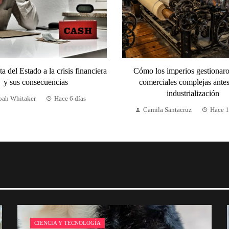
a del Estado a la crisis financiera
Cómo los imperios gestionaro
y sus consecuencias
comerciales complejas antes
industrialización
oah Whitaker
Hace 6 días
Camila Santacruz
Hace 
CIENCIA Y TECNOLOGÍA