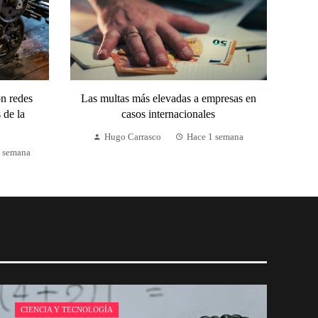
n redes
Las multas más elevadas a empresas en
 de la
casos internacionales
Hugo Carrasco
Hace 1 semana
1 semana
CIENCIA Y TECNOLOGÍA