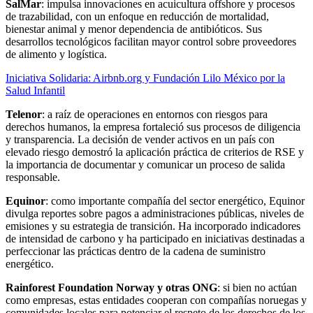
SalMar
: impulsa innovaciones en acuicultura offshore y procesos
de trazabilidad, con un enfoque en reducción de mortalidad,
bienestar animal y menor dependencia de antibióticos. Sus
desarrollos tecnológicos facilitan mayor control sobre proveedores
de alimento y logística.
Iniciativa Solidaria: Airbnb.org y Fundación Lilo México por la
Salud Infantil
Telenor
: a raíz de operaciones en entornos con riesgos para
derechos humanos, la empresa fortaleció sus procesos de diligencia
y transparencia. La decisión de vender activos en un país con
elevado riesgo demostró la aplicación práctica de criterios de RSE y
la importancia de documentar y comunicar un proceso de salida
responsable.
Equinor
: como importante compañía del sector energético, Equinor
divulga reportes sobre pagos a administraciones públicas, niveles de
emisiones y su estrategia de transición. Ha incorporado indicadores
de intensidad de carbono y ha participado en iniciativas destinadas a
perfeccionar las prácticas dentro de la cadena de suministro
energético.
Rainforest Foundation Norway y otras ONG
: si bien no actúan
como empresas, estas entidades cooperan con compañías noruegas y
comunidades locales para potenciar el respeto de los derechos de los